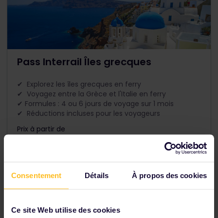
Pass Interrail Îles grecques
✔ Explorez les îles grecques en ferry
✔ Voyagez entre la Grèce et l'Italie en ferry
✔ Formules : 4 ou 6 jours de voyage sur 1 mois
✔ Réductions incluses pour les voyageurs
Prix à partir de
The price is
Consentement
Détails
À propos des cookies
Ce site Web utilise des cookies