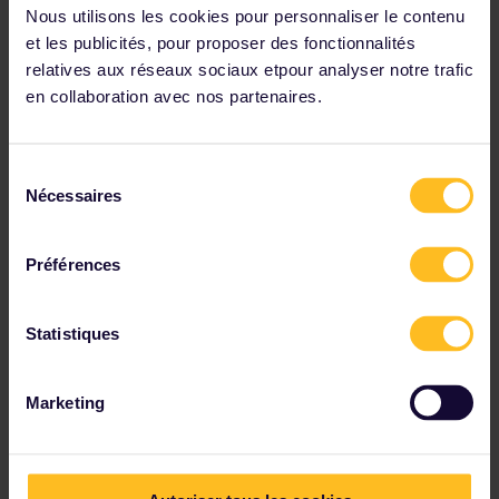
Nous utilisons les cookies pour personnaliser le contenu
et les publicités, pour proposer des fonctionnalités
relatives aux réseaux sociaux etpour analyser notre trafic
en collaboration avec nos partenaires.
Pass Interrail Grèce
✔ Explorez la Grèce continentale en train
Sélection
✔ Jusqu'à 8 jours de voyage sur 1 mois
Nécessaires
du
✔ Nombre illimité de trains pour chaque jour de
voyage
consentement
✔ Réductions incluses pour les voyageurs
Préférences
Prix à partir de
The price is
Statistiques
Marketing
Parmi nos partenaires